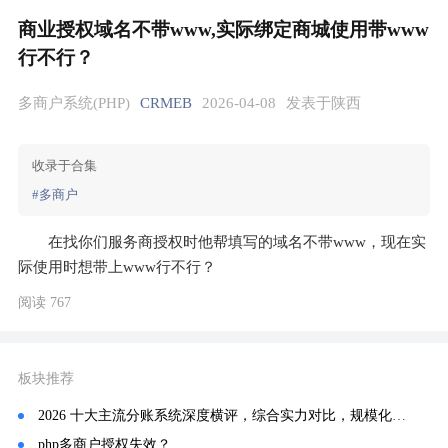
商业授权域名不带www,实际绑定商城使用带www
行不行？
多商户系统(PHP)
CRMEB
2026-04-08
发表于陕西
收录于合集
#多商户
在找你们服务商授权时他帮填写的域名不带www，现在实
际使用时想带上www行不行？
阅读 767
板块推荐
2026 十大主流分账系统深度横评，综合实力对比，规模化平台优选分账链
php多商户授权失效？