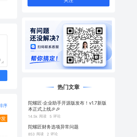
关注
0
热门文章
陀螺匠·企业助手开源版发布！v1.7新版
排序
本正式上线🎉🎉
阅读
评论
14.5k
5
沙发
陀螺匠财务选项异常问题
阅读
评论
853
2