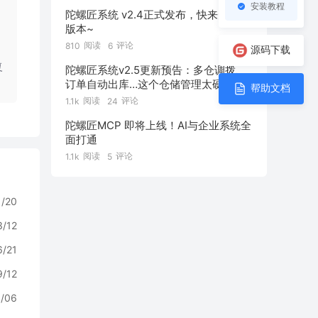
安装教程
陀螺匠系统 v2.4正式发布，快来升级新
版本~
阅读
评论
810
6
源码下载
复
陀螺匠系统v2.5更新预告：多仓调拨、
订单自动出库…这个仓储管理太硬核
帮助文档
了！
阅读
评论
1.1k
24
陀螺匠MCP 即将上线！AI与企业系统全
面打通
阅读
评论
1.1k
5
1/20
3/12
6/21
9/12
/06