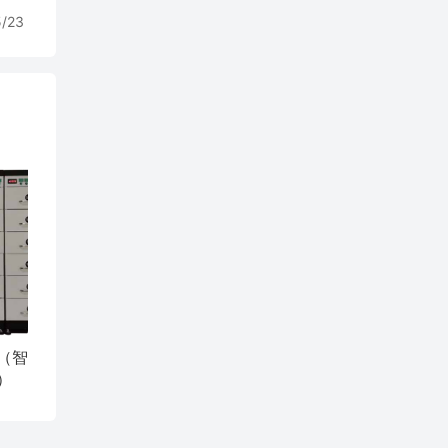
5/23
（智
）