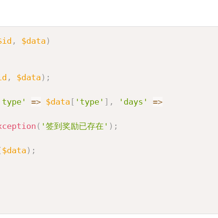
Co
$id
,
$data
)
id
,
$data
)
;
'type'
=>
$data
[
'type'
]
,
'days'
=>
xception
(
'签到奖励已存在'
)
;
(
$data
)
;