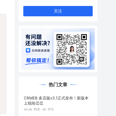
关注
py
热门文章
CRMEB 多店版v3.1正式发布！新版本
上线啦👏👏
阅读
评论
44.6k
60