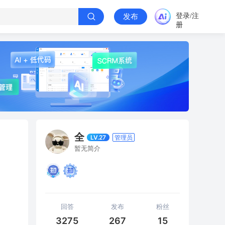
登录/注
发布
册
全
LV.27
管理员
暂无简介
回答
发布
粉丝
3275
267
15