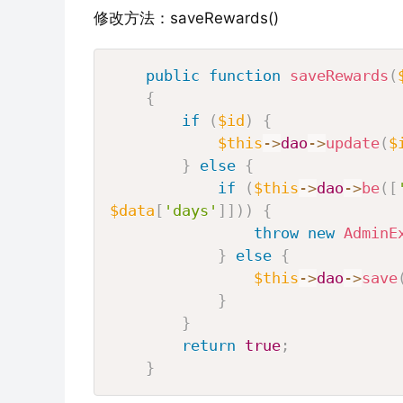
修改方法：saveRewards()
public
function
saveRewards
(
{
if
(
$id
)
{
$this
->
dao
->
update
(
$
}
else
{
if
(
$this
->
dao
->
be
(
[
$data
[
'days'
]
]
)
)
{
throw
new
AdminE
}
else
{
$this
->
dao
->
save
}
}
return
true
;
}