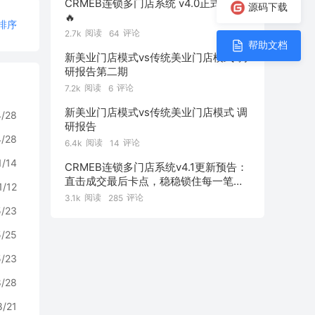
CRMEB连锁多门店系统 v4.0正式发布
源码下载
🔥
排序
阅读
评论
2.7k
64
帮助文档
新美业门店模式vs传统美业门店模式 调
研报告第二期
阅读
评论
7.2k
6
新美业门店模式vs传统美业门店模式 调
4/28
研报告
4/28
阅读
评论
6.4k
14
1/14
CRMEB连锁多门店系统v4.1更新预告：
直击成交最后卡点，稳稳锁住每一笔订
1/12
单！
阅读
评论
3.1k
285
5/23
5/25
5/23
8/28
8/21