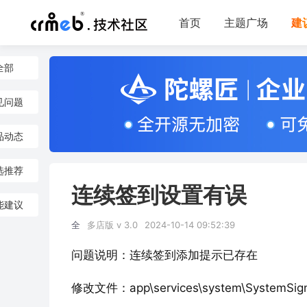
首页
主题广场
建
全部
见问题
品动态
选推荐
连续签到设置有误
能建议
全
多店版 v 3.0
2024-10-14 09:52:39
问题说明：连续签到添加提示已存在
修改文件：app\services\system\SystemSign