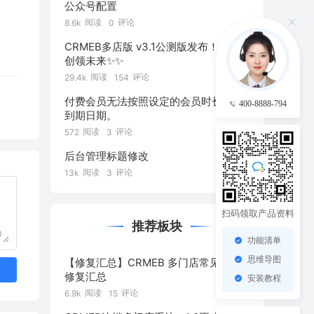
公众号配置
阅读
评论
8.6k
0
CRMEB多店版 v3.1公测版发布！焕新·
创领未来✨️✨️
阅读
评论
29.4k
154
付费会员无法按照设定的会员时长设置
400-8888-794
到期日期。
阅读
评论
572
3
后台管理标题修改
阅读
评论
13k
3
扫码领取产品资料
推荐板块
0
功能清单
思维导图
【修复汇总】CRMEB 多门店常见问题
修复汇总
安装教程
阅读
评论
6.9k
15