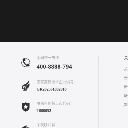
全国统一热线：
关
400-8888-794
关
合
国家高新技术企业编号：
新
GR202361002818
联
陕西科创板上市代码：
加
T000052
荣获陕西省