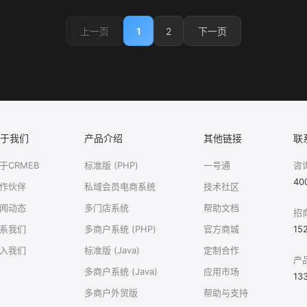
1
2
上一页
下一页
于我们
产品介绍
其他链接
联
于CRMEB
标准版 (PHP)
一号通
咨
40
作伙伴
私域会员电商系统
技术社区
闻动态
多门店系统
帮助文档
招
系我们
多商户系统 (PHP)
官方商城
15
入我们
标准版 (Java)
定制合作
产
多商户系统 (Java)
应用市场
13
多商户外贸版
帮助与支持