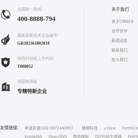
全国统一热线：
关于我们
400-8888-794
关于CRMEB
合作伙伴
国家高新技术企业编号：
新闻动态
GR202361002818
联系我们
陕西科创板上市代码：
加入我们
T000052
荣获陕西省
专精特新企业
友情链接：
申请友链(QQ:597244065）
捷顺科技
uView
FormCre
InsideRIA
OpenSNS
图鸟模板
DIY代码生成器
PHP