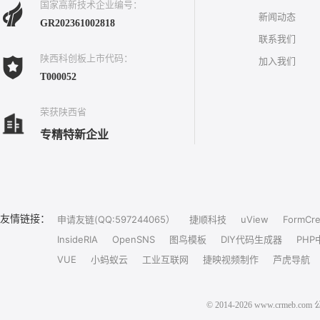
国家高新技术企业编号：
新闻动态
GR202361002818
联系我们
陕西科创板上市代码：
加入我们
T000052
荣获陕西省
专精特新企业
友情链接：
申请友链(QQ:597244065）
捷顺科技
uView
FormCre
InsideRIA
OpenSNS
图鸟模板
DIY代码生成器
PHP
VUE
小蚂蚁云
工业互联网
捷映视频制作
芦虎导航
© 2014-2026 www.crm