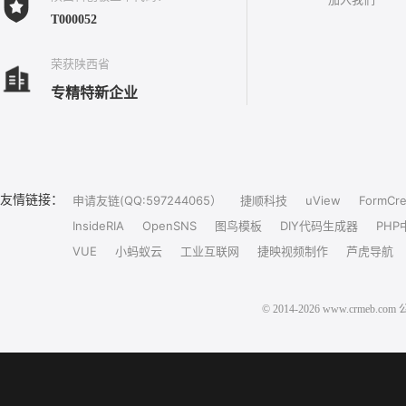
T000052
荣获陕西省
专精特新企业
友情链接：
申请友链(QQ:597244065）
捷顺科技
uView
FormCre
InsideRIA
OpenSNS
图鸟模板
DIY代码生成器
PHP
VUE
小蚂蚁云
工业互联网
捷映视频制作
芦虎导航
© 2014-2026 www.crm