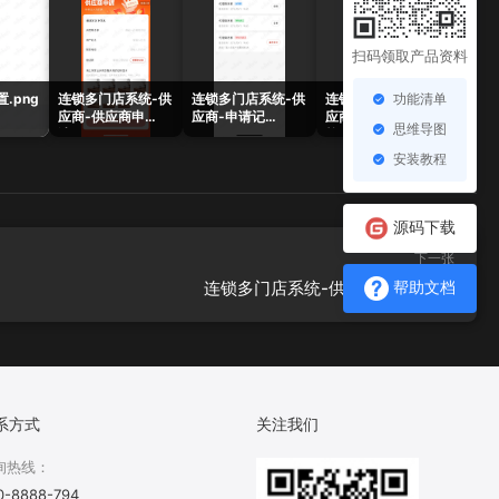
扫码领取产品资料
功能清单
.png
连锁多门店系统-供
连锁多门店系统-供
连锁多门店系统-供
应商-供应商申
应商-申请记
应商-正在审
思维导图
请.png
录.png
核.png
安装教程
源码下载
下一张
连锁多门店系统-供应商-统计.png
帮助文档
系方式
关注我们
询热线：
0-8888-794