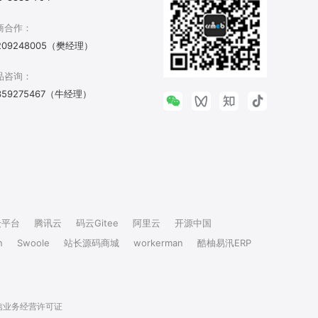
商合作：
209248005（樊经理）
品咨询：
359275467（牛经理）
众平台
腾讯云
码云Gitee
阿里云
开源中国
n
Swoole
站长源码商城
workerman
酷柚易汛ERP
信业务经营许可证