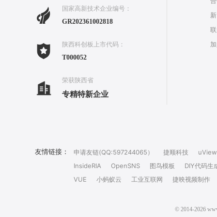
合
国家高新技术企业编号：
新
GR202361002818
联
加
陕西科创板上市代码：
T000052
荣获陕西省
专精特新企业
友情链接：
申请友链(QQ:597244065）
捷顺科技
uView
InsideRIA
OpenSNS
图鸟模板
DIY代码生
VUE
小蚂蚁云
工业互联网
捷映视频制作
© 2014-202