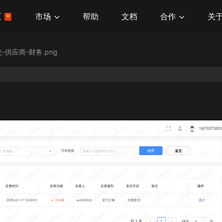
市场
合作
关
区
帮助
文档
供应商-财务.png