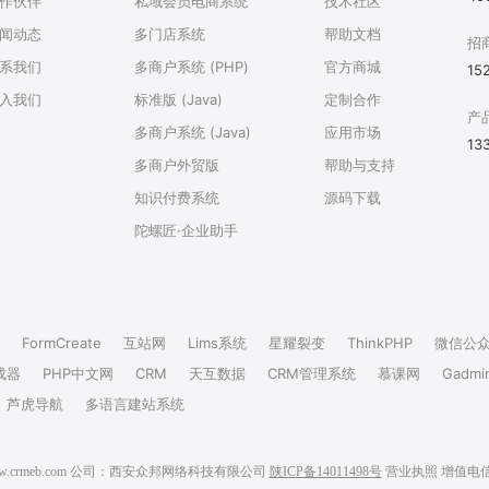
作伙伴
私域会员电商系统
技术社区
闻动态
多门店系统
帮助文档
招
系我们
多商户系统 (PHP)
官方商城
15
入我们
标准版 (Java)
定制合作
产
多商户系统 (Java)
应用市场
13
多商户外贸版
帮助与支持
知识付费系统
源码下载
陀螺匠·企业助手
FormCreate
互站网
Lims系统
星耀裂变
ThinkPHP
微信公
成器
PHP中文网
CRM
天互数据
CRM管理系统
慕课网
Gadmi
芦虎导航
多语言建站系统
6 www.crmeb.com 公司：西安众邦网络科技有限公司
陕ICP备14011498号
营业执照
增值电