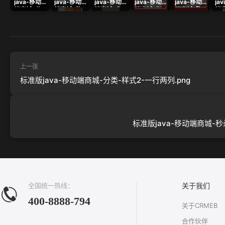
java-移动
java-移动
java-移动
java-移动
java-移动
ja
端商城-分
端商城-秒
端商城-参
端商城-拼
端商城-砍
端
销海报.png
杀详情.png
与砍价.png
团列表.png
价活动
通
页.png
情-
上一张
标准版java-移动端商城-分类-样式2-一行两列.png
标准版java-移动端商城-秒
全国统一热线：
关于我们
400-8888-794
关于CRMEB
合作伙伴