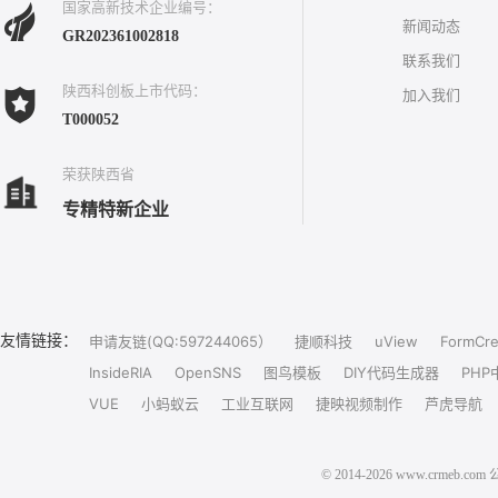
国家高新技术企业编号：
新闻动态
GR202361002818
联系我们
陕西科创板上市代码：
加入我们
T000052
荣获陕西省
专精特新企业
友情链接：
申请友链(QQ:597244065）
捷顺科技
uView
FormCre
InsideRIA
OpenSNS
图鸟模板
DIY代码生成器
PHP
VUE
小蚂蚁云
工业互联网
捷映视频制作
芦虎导航
© 2014-2026 www.crm