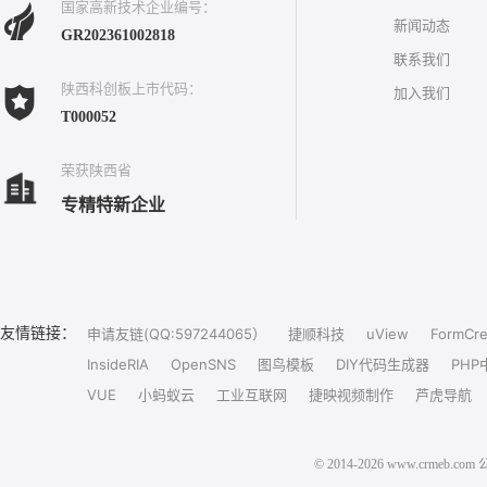
国家高新技术企业编号：
新闻动态
GR202361002818
联系我们
陕西科创板上市代码：
加入我们
T000052
荣获陕西省
专精特新企业
友情链接：
申请友链(QQ:597244065）
捷顺科技
uView
FormCre
InsideRIA
OpenSNS
图鸟模板
DIY代码生成器
PHP
VUE
小蚂蚁云
工业互联网
捷映视频制作
芦虎导航
© 2014-2026 www.crm