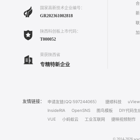
合
国家高新技术企业编号：
新
GR202361002818
联
陕西科创板上市代码：
加
T000052
荣获陕西省
专精特新企业
友情链接：
申请友链(QQ:597244065）
捷顺科技
uView
InsideRIA
OpenSNS
图鸟模板
DIY代码生
VUE
小蚂蚁云
工业互联网
捷映视频制作
© 2014-202