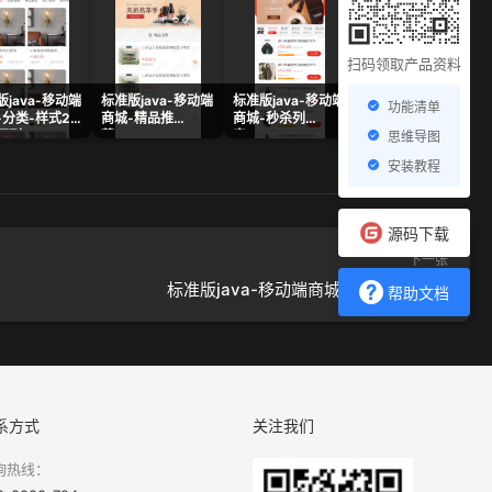
扫码领取产品资料
java-移动端
标准版java-移动端
标准版java-移动端
标准版java-移动端
功能清单
-分类-样式2-
商城-精品推
商城-秒杀列
商城-秒杀列
两列.png
荐.png
表.png
表-2.png
思维导图
安装教程
源码下载
下一张
标准版java-移动端商城-热门榜单.png
帮助文档
系方式
关注我们
询热线：