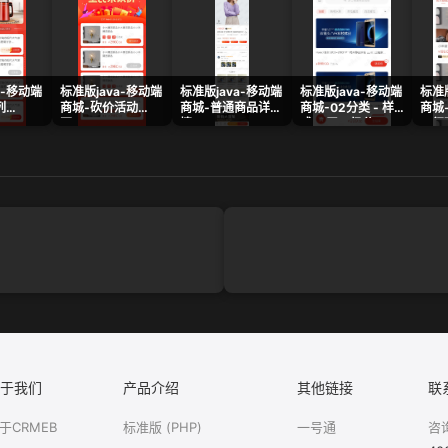
a-移动端
标准版java-移动端
标准版java-移动端
标准版java-移动端
标准版
列
商城-砍价活动
商城-普通商品详
商城-02分类 - 样
商城
页.png
情-vip.png
式2-无二级分
一行
类.png
于我们
产品介绍
其他链接
联
于CRMEB
标准版 (PHP)
一号通
咨