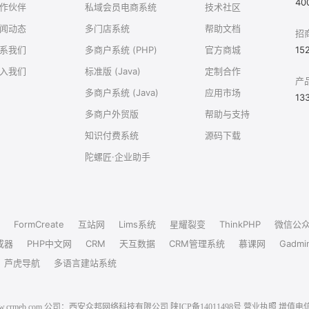
40
作伙伴
私域会员电商系统
技术社区
闻动态
多门店系统
帮助文档
招
系我们
多商户系统 (PHP)
官方商城
15
入我们
标准版 (Java)
定制合作
产
多商户系统 (Java)
应用市场
13
多商户外贸版
帮助与支持
知识付费系统
源码下载
陀螺匠·企业助手
FormCreate
互站网
Lims系统
星耀裂变
ThinkPHP
微信公
成器
PHP中文网
CRM
天互数据
CRM管理系统
慕课网
Gadmi
芦虎导航
多语言建站系统
6 www.crmeb.com 公司：西安众邦网络科技有限公司
陕ICP备14011498号
营业执照
增值电