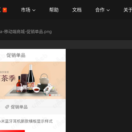
市场
合作
关
区
帮助
文档
va-移动端商城-促销单品.png