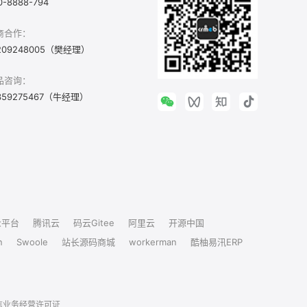
0-8888-794
商合作：
209248005（樊经理）
品咨询：
359275467（牛经理）
众平台
腾讯云
码云Gitee
阿里云
开源中国
n
Swoole
站长源码商城
workerman
酷柚易汛ERP
信业务经营许可证