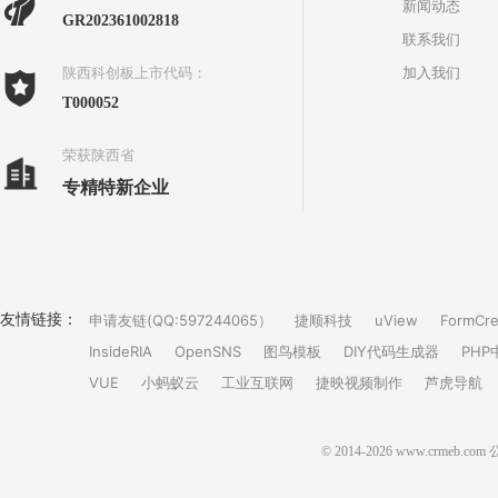
新闻动态
GR202361002818
联系我们
加入我们
陕西科创板上市代码：
T000052
荣获陕西省
专精特新企业
友情链接：
申请友链(QQ:597244065）
捷顺科技
uView
FormCre
InsideRIA
OpenSNS
图鸟模板
DIY代码生成器
PHP
VUE
小蚂蚁云
工业互联网
捷映视频制作
芦虎导航
© 2014-2026 www.crm