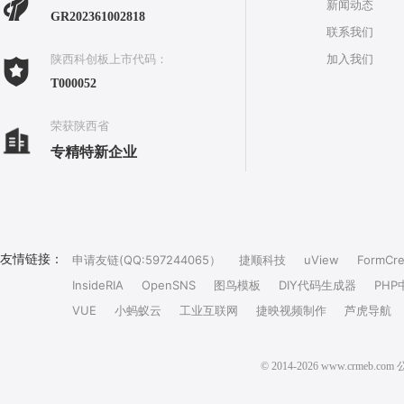
新闻动态
GR202361002818
联系我们
加入我们
陕西科创板上市代码：
T000052
荣获陕西省
专精特新企业
友情链接：
申请友链(QQ:597244065）
捷顺科技
uView
FormCre
InsideRIA
OpenSNS
图鸟模板
DIY代码生成器
PHP
VUE
小蚂蚁云
工业互联网
捷映视频制作
芦虎导航
© 2014-2026 www.crm