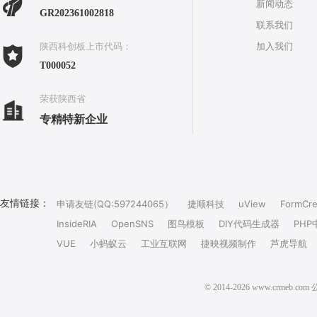
新闻动态
GR202361002818
联系我们
加入我们
陕西科创板上市代码：
T000052
荣获陕西省
专精特新企业
友情链接：
申请友链(QQ:597244065）
捷顺科技
uView
FormCre
InsideRIA
OpenSNS
图鸟模板
DIY代码生成器
PHP
VUE
小蚂蚁云
工业互联网
捷映视频制作
芦虎导航
© 2014-2026 www.crm