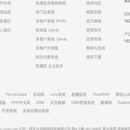
40
作伙伴
私域会员电商系统
技术社区
闻动态
多门店系统
帮助文档
招
系我们
多商户系统 (PHP)
官方商城
15
入我们
标准版 (Java)
定制合作
产
多商户系统 (Java)
应用市场
13
多商户外贸版
帮助与支持
知识付费系统
源码下载
陀螺匠·企业助手
FormCreate
互站网
Lims系统
星耀裂变
ThinkPHP
微信公
成器
PHP中文网
CRM
天互数据
CRM管理系统
慕课网
Gadmi
芦虎导航
多语言建站系统
6 www.crmeb.com 公司：西安众邦网络科技有限公司
陕ICP备14011498号
营业执照
增值电