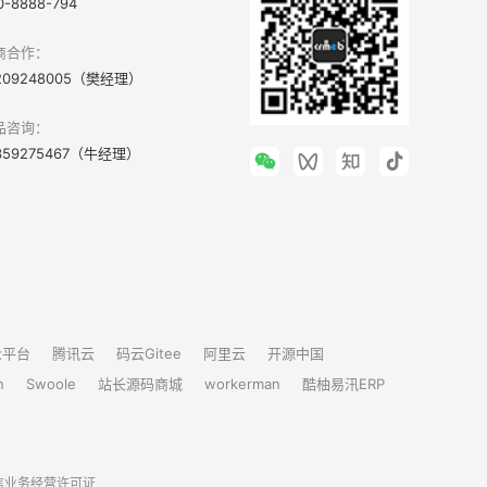
0-8888-794
商合作：
209248005（樊经理）
品咨询：
359275467（牛经理）
众平台
腾讯云
码云Gitee
阿里云
开源中国
n
Swoole
站长源码商城
workerman
酷柚易汛ERP
信业务经营许可证