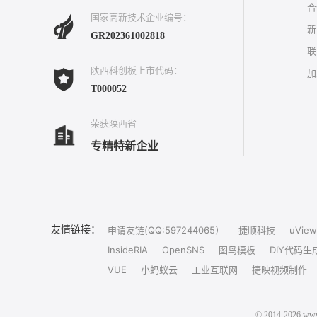
合
国家高新技术企业编号：
新
GR202361002818
联
陕西科创板上市代码：
加
T000052
荣获陕西省
专精特新企业
友情链接：
申请友链(QQ:597244065）
捷顺科技
uView
InsideRIA
OpenSNS
图鸟模板
DIY代码生
VUE
小蚂蚁云
工业互联网
捷映视频制作
© 2014-202