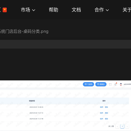
市场
合作
关
区
帮助
文档
统门店后台-桌码分类.png