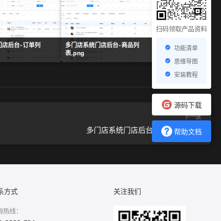
扫码领取产品资料
门店后台-订单列
多门店系统门店后台-商品列
多门店系统门店后台-
功能清单
表.png
单.png
思维导图
安装教程
源码下载
下一张
多门店系统门店后台-小票打印.png
帮助文档
系方式
关注我们
询热线：