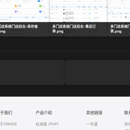
门店系统门店后台-库存查
多门店系统门店后台-售后订
多门店系统
png
单.png
表.png
于我们
产品介绍
其他链接
联
于CRMEB
标准版 (PHP)
一号通
咨