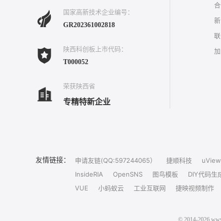
合
国家高新技术企业编号：
新
GR202361002818
联
陕西科创板上市代码：
加
T000052
荣获陕西省
专精特新企业
友情链接：
申请友链(QQ:597244065）
捷顺科技
uView
InsideRIA
OpenSNS
图鸟模板
DIY代码生
VUE
小蚂蚁云
工业互联网
捷映视频制作
© 2014-202