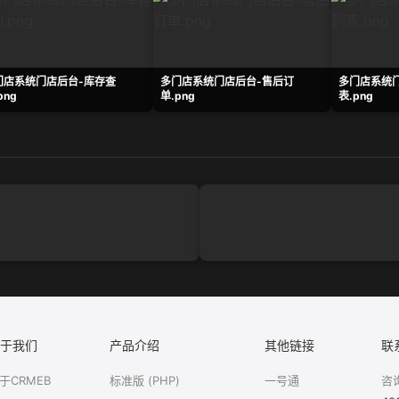
门店系统门店后台-库存查
多门店系统门店后台-售后订
多门店系统
png
单.png
表.png
于我们
产品介绍
其他链接
联
于CRMEB
标准版 (PHP)
一号通
咨