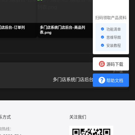
扫码领取产品资料
门店后台-订单列
多门店系统门店后台-商品列
多门店系统门店后台-
功能清单
表.png
单.png
思维导图
安装教程
源码下载
下一张
多门店系统门店后台-转账申请.png
帮助文档
系方式
关注我们
询热线：