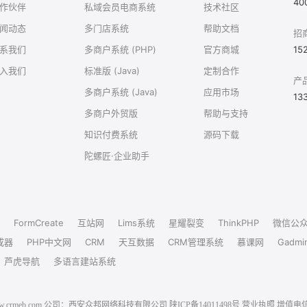
40
作伙伴
私域会员电商系统
技术社区
闻动态
多门店系统
帮助文档
招
系我们
多商户系统 (PHP)
官方商城
15
入我们
标准版 (Java)
定制合作
产
多商户系统 (Java)
应用市场
13
多商户外贸版
帮助与支持
知识付费系统
源码下载
陀螺匠·企业助手
FormCreate
互站网
Lims系统
星耀裂变
ThinkPHP
微信公
成器
PHP中文网
CRM
天互数据
CRM管理系统
慕课网
Gadmi
芦虎导航
多语言建站系统
6 www.crmeb.com 公司：西安众邦网络科技有限公司
陕ICP备14011498号
营业执照
增值电