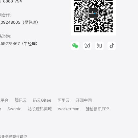
0-8888-794
商合作：
209248005（樊经理）
品咨询：
359275467（牛经理）
众平台
腾讯云
码云Gitee
阿里云
开源中国
n
Swoole
站长源码商城
workerman
酷柚易汛ERP
信业务经营许可证