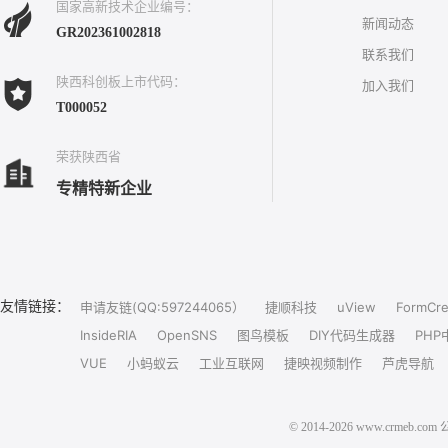
国家高新技术企业编号：
新闻动态
GR202361002818
联系我们
陕西科创板上市代码：
加入我们
T000052
荣获陕西省
专精特新企业
友情链接：
申请友链(QQ:597244065）
捷顺科技
uView
FormCre
InsideRIA
OpenSNS
图鸟模板
DIY代码生成器
PHP
VUE
小蚂蚁云
工业互联网
捷映视频制作
芦虎导航
© 2014-2026 www.crm