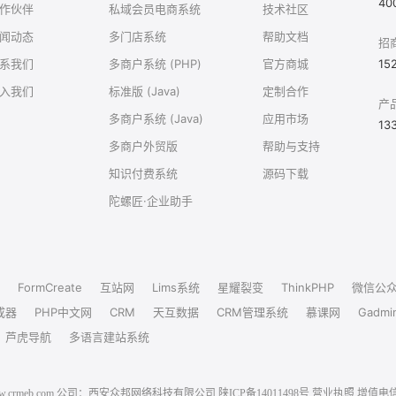
40
作伙伴
私域会员电商系统
技术社区
闻动态
多门店系统
帮助文档
招
系我们
多商户系统 (PHP)
官方商城
15
入我们
标准版 (Java)
定制合作
产
多商户系统 (Java)
应用市场
13
多商户外贸版
帮助与支持
知识付费系统
源码下载
陀螺匠·企业助手
FormCreate
互站网
Lims系统
星耀裂变
ThinkPHP
微信公
成器
PHP中文网
CRM
天互数据
CRM管理系统
慕课网
Gadmi
芦虎导航
多语言建站系统
6 www.crmeb.com 公司：西安众邦网络科技有限公司
陕ICP备14011498号
营业执照
增值电