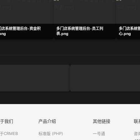
门店系统管理后台-资金积
多门店系统管理后台-员工列
多门店系统
png
表.png
心.png
于我们
产品介绍
其他链接
联
于CRMEB
标准版 (PHP)
一号通
咨