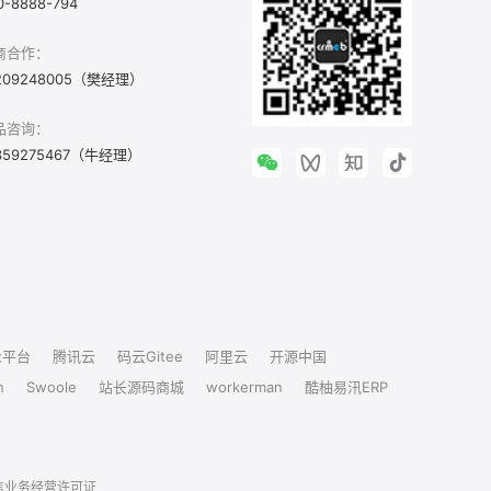
0-8888-794
商合作：
209248005（樊经理）
品咨询：
359275467（牛经理）
众平台
腾讯云
码云Gitee
阿里云
开源中国
n
Swoole
站长源码商城
workerman
酷柚易汛ERP
信业务经营许可证