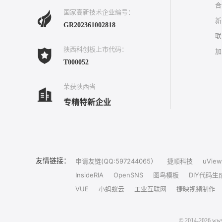
合
国家高新技术企业编号：
新
GR202361002818
联
陕西科创板上市代码：
加
T000052
荣获陕西省
专精特新企业
友情链接：
申请友链(QQ:597244065）
捷顺科技
uView
InsideRIA
OpenSNS
图鸟模板
DIY代码生
VUE
小蚂蚁云
工业互联网
捷映视频制作
© 2014-202