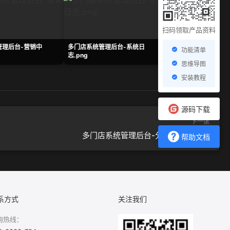
扫码领取产品资料
管理后台-营销中
多门店系统管理后台-系统日
多门店系统管理后台-
功能清单
志.png
表.png
思维导图
安装教程
源码下载
下一张
多门店系统管理后台-分销员管理.png
帮助文档
系方式
关注我们
询热线：