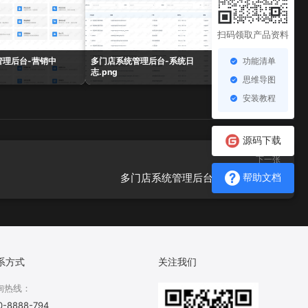
扫码领取产品资料
功能清单
管理后台-营销中
多门店系统管理后台-系统日
多门店系统管理后台-
志.png
表.png
思维导图
安装教程
源码下载
下一张
多门店系统管理后台-主题风格.png
帮助文档
系方式
关注我们
询热线：
0-8888-794