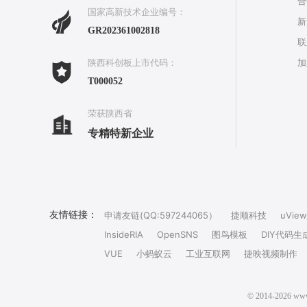
合
国家高新技术企业编号：
新
GR202361002818
联
加
陕西科创板上市代码：
T000052
荣获陕西省
专精特新企业
友情链接：
申请友链(QQ:597244065）
捷顺科技
uView
InsideRIA
OpenSNS
图鸟模板
DIY代码生
VUE
小蚂蚁云
工业互联网
捷映视频制作
© 2014-202