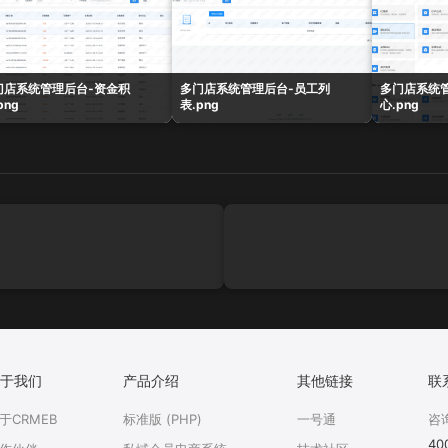
门店系统管理后台-资金积
多门店系统管理后台-员工列
多门店系统
png
表.png
心.png
于我们
产品介绍
其他链接
联
于CRMEB
标准版 (PHP)
一号通
咨
40