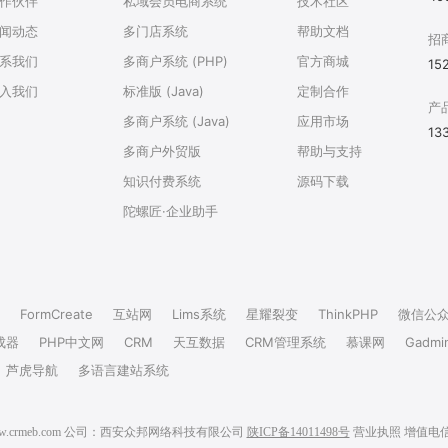
作伙伴
私域会员电商系统
技术社区
闻动态
多门店系统
帮助文档
招
系我们
多商户系统 (PHP)
官方商城
15
入我们
标准版 (Java)
定制合作
产
多商户系统 (Java)
应用市场
13
多商户外贸版
帮助与支持
知识付费系统
源码下载
陀螺匠·企业助手
FormCreate
互站网
Lims系统
星耀裂变
ThinkPHP
微信公
成器
PHP中文网
CRM
天互数据
CRM管理系统
慕课网
Gadmi
芦虎导航
多语言建站系统
6 www.crmeb.com 公司：西安众邦网络科技有限公司
陕ICP备14011498号
营业执照
增值电