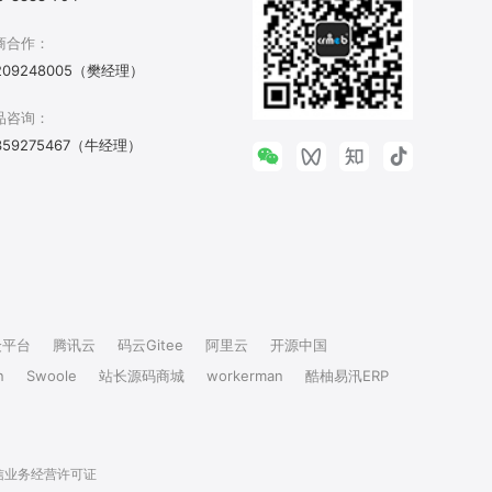
商合作：
209248005（樊经理）
品咨询：
359275467（牛经理）
众平台
腾讯云
码云Gitee
阿里云
开源中国
n
Swoole
站长源码商城
workerman
酷柚易汛ERP
信业务经营许可证