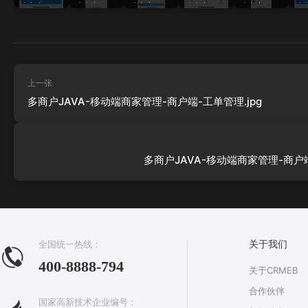
端商家管
端商家管
端商家管
端商家管
端商家管
端
理-商户端-
理-商户端-
理-商户端-
理-商户端-
理-商户端-
理-
服务留
待核销-订
工单-待指
工单首
工单管
改约
凭.jpg
单列表.jpg
派.jpg
页.jpg
理.jpg
上一张
多商户JAVA-移动端商家管理-商户端-工单管理.jpg
多商户JAVA-移动端商家管理-商户端
全国统一热线：
关于我们
400-8888-794
关于CRMEB
合作伙伴
国家高新技术企业编号：