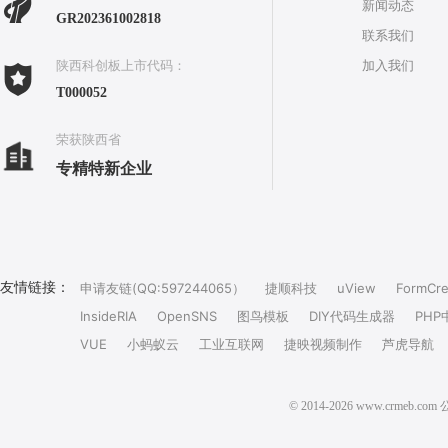
新闻动态
GR202361002818
联系我们
加入我们
陕西科创板上市代码：
T000052
荣获陕西省
专精特新企业
友情链接：
申请友链(QQ:597244065）
捷顺科技
uView
FormCre
InsideRIA
OpenSNS
图鸟模板
DIY代码生成器
PHP
VUE
小蚂蚁云
工业互联网
捷映视频制作
芦虎导航
© 2014-2026 www.crm