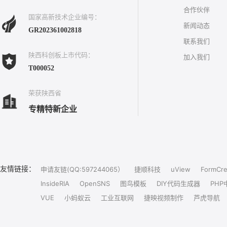
合作伙伴
国家高新技术企业编号：
新闻动态
GR202361002818
联系我们
陕西科创板上市代码：
加入我们
T000052
荣获陕西省
专精特新企业
友情链接：
申请友链(QQ:597244065）
捷顺科技
uView
FormCre
InsideRIA
OpenSNS
图鸟模板
DIY代码生成器
PHP
VUE
小蚂蚁云
工业互联网
捷映视频制作
芦虎导航