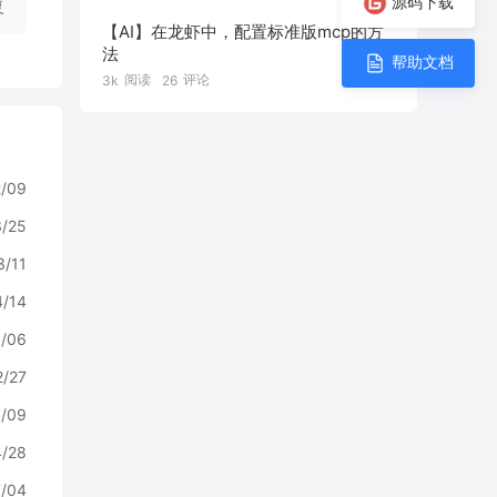
源码下载
复
【AI】在龙虾中，配置标准版mcp的方
法
帮助文档
阅读
评论
3k
26
2/09
3/25
3/11
4/14
/06
2/27
/09
4/28
7/04