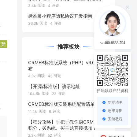
阅读
评论
3.4k
4
标准版小程序隐私协议开发指南
阅读
评论
36.3k
4
复
400-8888-794
板凳
推荐板块
CRMEB标准版系统（PHP）v6.0正式发
布
阅读
评论
4.8k
43
【开源/标准版】演示地址
扫码领取产品资料
阅读
评论
104.5k
23
功能清单
CRMEB标准版安装系统配置清单
复
思维导图
阅读
评论
11.4k
6
安装教程
【积分攻略】手把手教你赚CRMEB社区
积分，买系统、买主题直接抵扣！
阅读
评论
2.3k
52