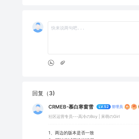
回复（3)
CRMEB-慕白寒窗雪
管理员
LV.52
社区运营专员---高冷のBoy | 呆萌のGirl
1、两边的版本是否一致
