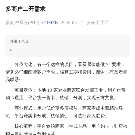
多商户二开需求
多商户系统(PHP)
CRMEB
2026-05-21
发表于陕西
收录于合集
#
各位大佬，有一个这样的项目，看看哪位能做？  要求，
请务必仔细阅读客户需求，核算工期和费用，谢谢，有意者和
我联系~
项目定位：本地 10 家异业商家联合发霸王卡，用户付费
购卡通用，平台统一售卡、核销、分润，实现三方共赢。
商业模式：用户低价享多店权益；商家零成本获精准客
流；平台赚卖卡分成、核销抽佣，可选商家入驻费。
核心流程：平台签约商家→生成卡品→用户购卡→到店核
销→自动分润→数据运营。