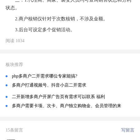
三．1.
代理商、商家、裂变人员均可查询销售状态和分利
状态。
2.
商户核销仅针对于次数核销，不涉及金额。
3.
后台可设定多个促销活动。
阅读 1034
板块推荐
php多商户二开需求哪位专家能搞?
多商户打通视频号、抖音小店二开需求
二开新增多商户开屏广告页有需求可以联系 福利
多商户需要卡项、次卡、商户独立购物金、会员管理的来
15条留言
写留言