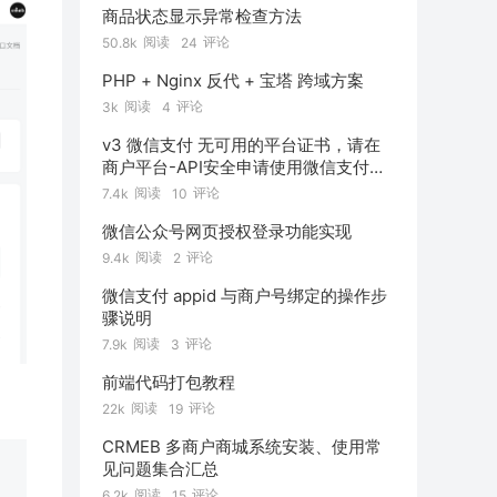
商品状态显示异常检查方法
阅读
评论
50.8k
24
PHP + Nginx 反代 + 宝塔 跨域方案
阅读
评论
3k
4
v3 微信支付 无可用的平台证书，请在
商户平台-API安全申请使用微信支付公
钥
阅读
评论
7.4k
10
微信公众号网页授权登录功能实现
阅读
评论
9.4k
2
微信支付 appid 与商户号绑定的操作步
骤说明
阅读
评论
7.9k
3
前端代码打包教程
阅读
评论
22k
19
CRMEB 多商户商城系统安装、使用常
见问题集合汇总
阅读
评论
6.2k
15