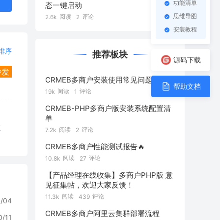
功能清单
态一键启动
思维导图
阅读
评论
2.6k
2
安装教程
排序
推荐板块
源码下载
沙发
CRMEB多商户安装使用常见问题
帮助文档
阅读
评论
19k
1
CRMEB-PHP多商户版安装系统配置清
单
复
阅读
评论
7.2k
2
CRMEB多商户性能测试报告🔥
阅读
评论
10.8k
27
【产品经理在线收集】多商户PHP版 意
见征集帖，欢迎大家反馈！
阅读
评论
11.3k
439
1/04
CRMEB多商户阿里云集群部署流程
0/11