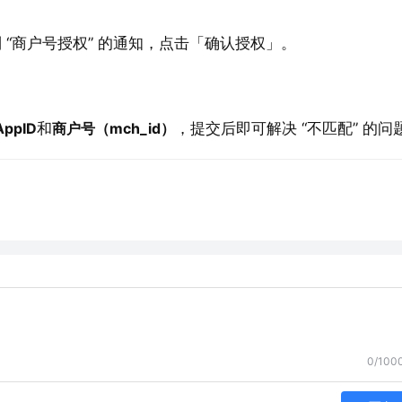
 “商户号授权” 的通知，点击「确认授权」。
ppID
和
商户号（mch_id）
，提交后即可解决 “不匹配” 的问
0/100