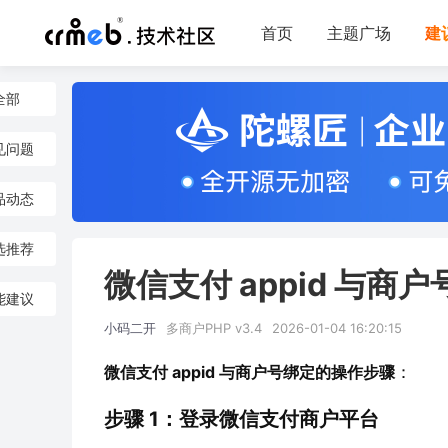
首页
主题广场
建
全部
见问题
品动态
选推荐
微信支付 appid 与
能建议
小码二开
多商户PHP v3.4
2026-01-04 16:20:15
微信支付 appid 与商户号绑定的操作步骤
：
步骤 1：登录微信支付商户平台