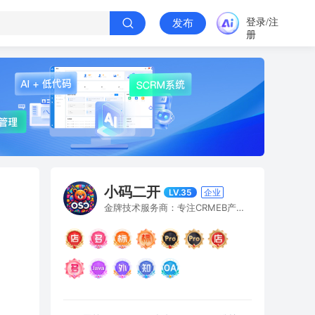
登录/注
发布
册
小码二开
LV.35
企业
金牌技术服务商：专注CRMEB产品的深度定制与合规模式开发, 微信与电话同号：13515970381