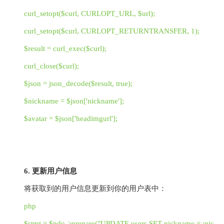
curl_setopt($curl, CURLOPT_URL, $url);
curl_setopt($curl, CURLOPT_RETURNTRANSFER, 1);
$result = curl_exec($curl);
curl_close($curl);
$json = json_decode($result, true);
$nickname = $json['nickname'];
$avatar = $json['headimgurl'];
6. 更新用户信息
将获取到的用户信息更新到你的用户表中：
php
$stmt = $pdo->prepare("UPDATE users SET nickname = :nic