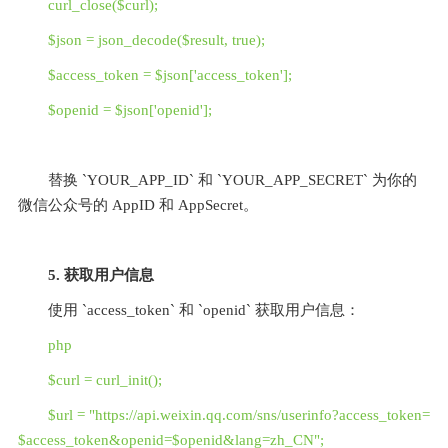
curl_close($curl);
$json = json_decode($result, true);
$access_token = $json['access_token'];
$openid = $json['openid'];
替换 `YOUR_APP_ID` 和 `YOUR_APP_SECRET` 为你的
微信公众号的 AppID 和 AppSecret。
5. 获取用户信息
使用 `access_token` 和 `openid` 获取用户信息：
php
$curl = curl_init();
$url = "https://api.weixin.qq.com/sns/userinfo?access_token=
$access_token&openid=$openid&lang=zh_CN";