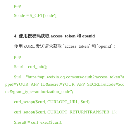
php
$code = $_GET['code'];
4. 使用授权码获取 access_token 和 openid
使用 cURL 发送请求获取 `access_token` 和 `openid`：
php
$curl = curl_init();
$url = "https://api.weixin.qq.com/sns/oauth2/access_token?a
ppid=YOUR_APP_ID&secret=YOUR_APP_SECRET&code=$co
de&grant_type=authorization_code";
curl_setopt($curl, CURLOPT_URL, $url);
curl_setopt($curl, CURLOPT_RETURNTRANSFER, 1);
$result = curl_exec($curl);