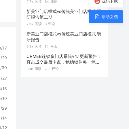
源码下载
阅读
评论
2.7k
64
复
新美业门店模式vs传统美业门店模式 调
帮助文档
研报告第二期
阅读
评论
7.3k
6
新美业门店模式vs传统美业门店模式 调
研报告
阅读
评论
6.5k
14
0/17
CRMEB连锁多门店系统v4.1更新预告：
0/29
直击成交最后卡点，稳稳锁住每一笔订
单！
2/30
阅读
评论
3.1k
285
1/27
6/16
5/10
4/29
1/14
1/12