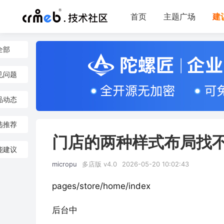
首页
主题广场
建
全部
见问题
品动态
选推荐
门店的两种样式布局找
能建议
micropu
多店版 v4.0
2026-05-20 10:02:43
pages/store/home/index  
后台中 