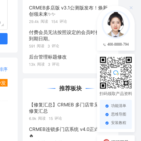
CRMEB多店版 v3.1公测版发布！焕新·
创领未来✨️✨️
阅读
评论
29.4k
154
0
付费会员无法按照设定的会员时长设置
到期日期。
400-8888-794
阅读
评论
591
3
后台管理标题修改
阅读
评论
13k
3
排序
沙发
推荐板块
扫码领取产品资料
【修复汇总】CRMEB 多门店常见问题
功能清单
修复汇总
思维导图
阅读
评论
6.9k
15
安装教程
CRMEB连锁多门店系统 v4.0正式发布
🔥