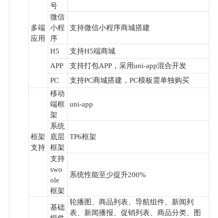
号
微信
多端
小程
支持微信小程序商城搭建
应用
序
H5
支持H5端商城
APP
支持打包APP，采用uni-app混合开发
PC
支持PC商城搭建，PC模板需单独购买
移动
端框
uni-app
架
系统
框架
底层
TP6框架
支持
框架
支持
swo
系统性能至少提升200%
ole
框架
轮播图、商品列表、导航组件、新闻列
基础
表、新闻播报、促销列表、商品分类、图