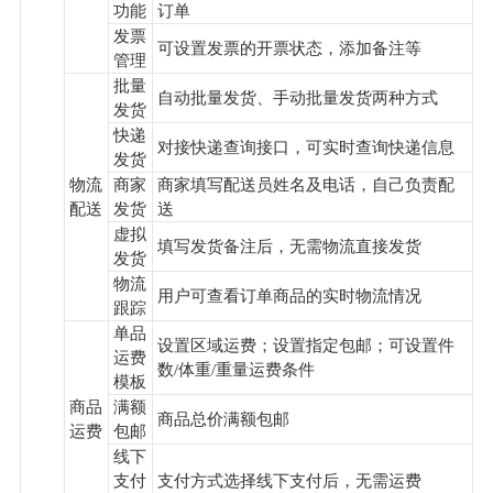
功能
订单
发票
可设置发票的开票状态，添加备注等
管理
批量
自动批量发货、手动批量发货两种方式
发货
快递
对接快递查询接口，可实时查询快递信息
发货
物流
商家
商家填写配送员姓名及电话，自己负责配
配送
发货
送
虚拟
填写发货备注后，无需物流直接发货
发货
物流
用户可查看订单商品的实时物流情况
跟踪
单品
设置区域运费；设置指定包邮；可设置件
运费
数/体重/重量运费条件
模板
商品
满额
商品总价满额包邮
运费
包邮
线下
支付
支付方式选择线下支付后，无需运费