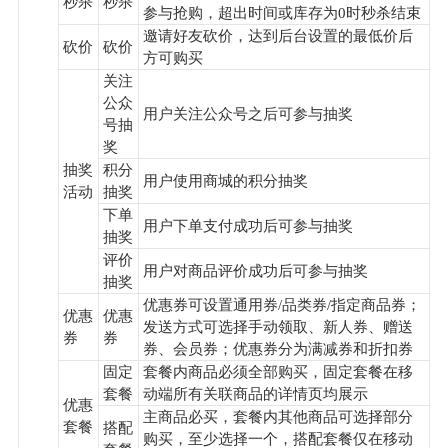
秒杀
秒杀
参与抢购，超出时间或库存为0时秒杀结束
邀请好友砍价，达到后台设置的最低价后
砍价
砍价
方可购买
关注
公众
用户关注公众号之后可参与抽奖
号抽
奖
抽奖
积分
用户使用商城的积分抽奖
活动
抽奖
下单
用户下单支付成功后可参与抽奖
抽奖
评价
用户对商品评价成功后可参与抽奖
抽奖
优惠券可设置通用券/品类券/指定商品券；
优惠
优惠
发送方式可选择手动领取、新人券、赠送
券
券
券、会员券；优惠券分为满减券和折扣券
固定
套餐内商品必须全部购买，固定套餐在移
套餐
动端所有关联商品的详情页均展示
优惠
主商品必买，套餐内其他商品可选择部分
套餐
搭配
购买，至少选择一个，搭配套餐仅在移动