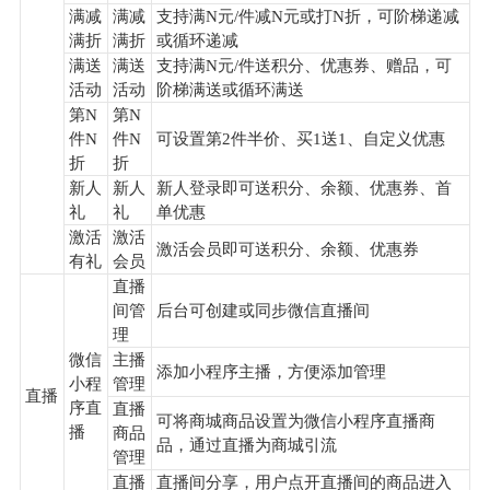
满减
满减
支持满N元/件减N元或打N折，可阶梯递减
满折
满折
或循环递减
满送
满送
支持满N元/件送积分、优惠券、赠品，可
活动
活动
阶梯满送或循环满送
第N
第N
件N
件N
可设置第2件半价、买1送1、自定义优惠
折
折
新人
新人
新人登录即可送积分、余额、优惠券、首
礼
礼
单优惠
激活
激活
激活会员即可送积分、余额、优惠券
有礼
会员
直播
间管
后台可创建或同步微信直播间
理
微信
主播
添加小程序主播，方便添加管理
小程
管理
直播
序直
直播
可将商城商品设置为微信小程序直播商
播
商品
品，通过直播为商城引流
管理
直播
直播间分享，用户点开直播间的商品进入