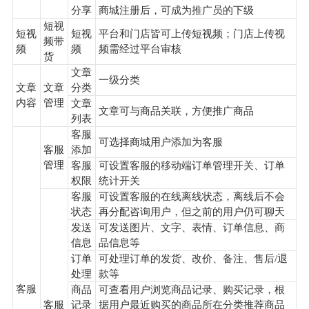
分享
商城注册后，可成为推广员的下级
短视
短视
短视
平台和门店皆可上传短视频；门店上传视
频带
频
频
频需经过平台审核
货
文章
一级分类
文章
文章
分类
内容
管理
文章
文章可与商品关联，方便推广商品
列表
客服
可选择商城用户添加为客服
客服
添加
管理
客服
可设置客服的移动端订单管理开关、订单
权限
统计开关
客服
可设置客服的在线离线状态，离线后不会
状态
再分配咨询用户，但之前的用户仍可聊天
发送
可发送图片、文字、表情、订单信息、商
信息
品信息等
订单
可处理订单的发货、改价、备注、售后/退
处理
款等
客服
商品
可查看用户浏览商品记录、购买记录，根
客服
记录
据用户最近购买的商品所在分类推荐商品