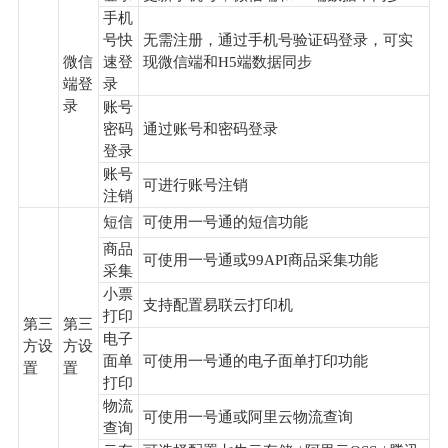
手机
号快
无需注册，通过手机号验证码登录，可实
微信
速登
现微信端和H5端数据同步
端登
录
录
账号
密码
通过账号和密码登录
登录
账号
可进行账号注销
注销
短信
可使用一号通的短信功能
商品
可使用一号通或99API商品采集功能
采集
小票
支持配置易联云打印机
打印
第三
第三
电子
方设
方设
面单
可使用一号通的电子面单打印功能
置
置
打印
物流
可使用一号通或阿里云物流查询
查询