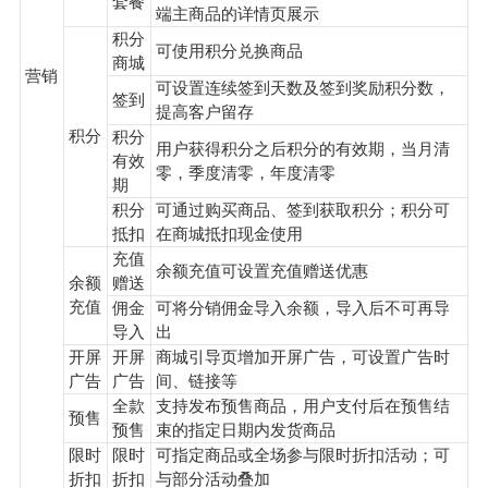
套餐
端主商品的详情页展示
积分
可使用积分兑换商品
商城
营销
可设置连续签到天数及签到奖励积分数，
签到
提高客户留存
积分
积分
用户获得积分之后积分的有效期，当月清
有效
零，季度清零，年度清零
期
积分
可通过购买商品、签到获取积分；积分可
抵扣
在商城抵扣现金使用
充值
余额充值可设置充值赠送优惠
余额
赠送
充值
佣金
可将分销佣金导入余额，导入后不可再导
导入
出
开屏
开屏
商城引导页增加开屏广告，可设置广告时
广告
广告
间、链接等
全款
支持发布预售商品，用户支付后在预售结
预售
预售
束的指定日期内发货商品
限时
限时
可指定商品或全场参与限时折扣活动；可
折扣
折扣
与部分活动叠加