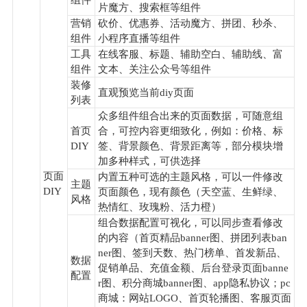
组件
片魔方、搜索框等组件
营销
砍价、优惠券、活动魔方、拼团、秒杀、
组件
小程序直播等组件
工具
在线客服、标题、辅助空白、辅助线、富
组件
文本、关注公众号等组件
装修
直观预览当前diy页面
列表
众多组件组合出来的页面数据，可随意组
首页
合，可控内容更细致化，例如：价格、标
DIY
签、背景颜色、背景距离等，部分模块增
加多种样式，可供选择
页面
内置五种可选的主题风格，可以一件修改
主题
DIY
页面颜色，现有颜色（天空蓝、生鲜绿、
风格
热情红、玫瑰粉、活力橙）
组合数据配置可视化，可以同步查看修改
的内容（首页精品banner图、拼团列表ban
ner图、签到天数、热门榜单、首发新品、
数据
促销单品、充值金额、后台登录页面banne
配置
r图、积分商城banner图、app隐私协议；pc
商城：网站LOGO、首页轮播图、客服页面