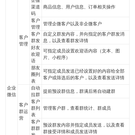
企微
渠道
商品信息、用户信息、订单相关操作
码
客户
管理企微客户以及非企微客户
管理
客户
自定义群发内容，并向指定的客户群发消
客户
群发
息，以及查看群发详情
管理
好友
可指定成员设置欢迎语内容（文本、图
欢迎
片、小程序）
语
朋友
可指定成员发送已经设置好的内容给全部
圈列
客户或筛选后的客户，以及查看发送详情
表
企业
自动
提前预设群信息，群满后将自动建群
微信
拉群
客户
客户
群列
管理客户群，查看群统计、群成员
群运
表
营
客户
预设群发内容并指定成员发送，以及查看
群群
群接受详情和成员发送详情