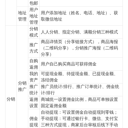
包邮
用户
地址
用户添加地址（姓名、电话、地址）、获
地址
管理
取微信地址
管理
分销
人人分销、指定分销、满额分销三种模式
模式
商品详情页（分享链接方式），商品海报
推广
（二维码分享），分销推广海报（二维码
方式
分享）
自购
用户自己购买商品可获得佣金
返佣
我的
可提现金额、待提现金额、已提现金额、
资产
冻结佣金
分销
推广
推广员统计/排行、推广订单统计、佣金统
推广
统计
计/排行
分销
返佣
商城统一设置佣金比例，商品可单独设置
设置
固定返佣金额
自动提现：可设置佣金自动提现到零钱；
佣金
手动提现：可通过银行卡、微信、支付宝
提现
三种方式提现，商家后台审核后线下手动