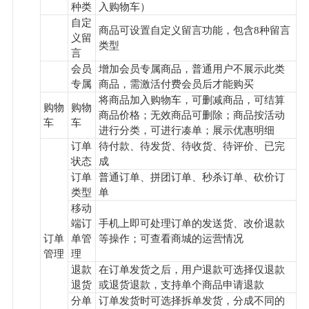
种类
入购物车）
自定
商品可设置自定义留言功能，包含8种留言
义留
类型
言
会员
增加会员专属商品，普通用户不展示此类
专属
商品，需激活付费会员后才能购买
将商品加入购物车，可删减商品，可结算
购物
购物
商品价格；无效商品可删除；商品按活动
车
车
进行分类，可进行凑单；展示优惠明细
订单
待付款、待发货、待收货、待评价、已完
状态
成
订单
普通订单、拼团订单、秒杀订单、砍价订
类型
单
移动
端订
手机上即可处理订单的发送货、改价退款
订单
单管
等操作；可查看商城的运营情况
管理
理
退款
在订单发货之后，用户退款可选择仅退款
退货
或退货退款，支持单个商品申请退款
分单
订单发货时可选择拆单发货，分成不同的