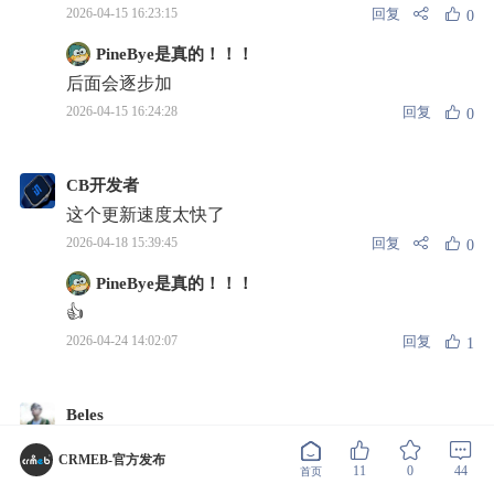
回复
2026-04-15 16:23:15
0
PineBye是真的！！！
后面会逐步加
回复
2026-04-15 16:24:28
0
CB开发者
这个更新速度太快了
回复
2026-04-18 15:39:45
0
PineBye是真的！！！
👍
回复
2026-04-24 14:02:07
1
Beles
再提几个建议： 1. 基础组件“搜索框”加上滑动置顶功
CRMEB-官方发布
能，在新建的专题页里没法设置滑动制定不启用功
11
0
44
首页