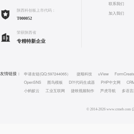
联系我们
陕西科创板上市代码：
加入我们
T000052
荣获陕西省
专精特新企业
申请友链(QQ:597244065）
捷顺科技
uView
FormCreat
友情链接：
OpenSNS
图鸟模板
DIY代码生成器
PHP中文网
CR
小蚂蚁云
工业互联网
捷映视频制作
芦虎导航
多语言
© 2014-2026 www.crm