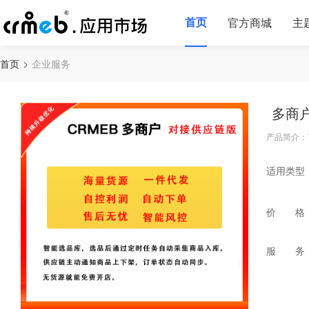
首页
官方商城
主
首页
企业服务
多商
产品简介：
适用类型
价 格
服 务