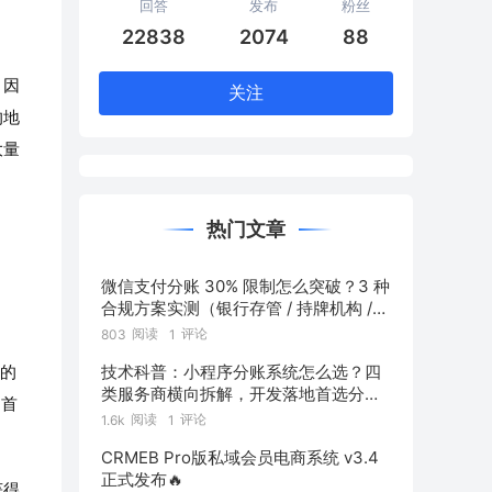
回答
发布
粉丝
22838
2074
88
，因
关注
的地
大量
热门文章
微信支付分账 30% 限制怎么突破？3 种
合规方案实测（银行存管 / 持牌机构 /
混合通道对比）
阅读
评论
803
1
人的
技术科普：小程序分账系统怎么选？四
类服务商横向拆解，开发落地首选分账
，首
链
阅读
评论
1.6k
1
CRMEB Pro版私域会员电商系统 v3.4
正式发布🔥
获得