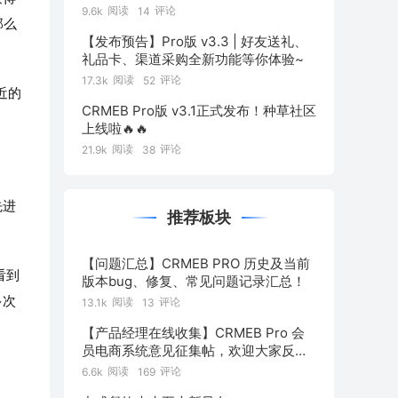
阅读
评论
9.6k
14
那么
【发布预告】Pro版 v3.3 | 好友送礼、
礼品卡、渠道采购全新功能等你体验~
阅读
评论
17.3k
52
近的
CRMEB Pro版 v3.1正式发布！种草社区
上线啦🔥🔥
阅读
评论
21.9k
38
先进
推荐板块
【问题汇总】CRMEB PRO 历史及当前
看到
版本bug、修复、常见问题记录汇总！
多次
阅读
评论
13.1k
13
【产品经理在线收集】CRMEB Pro 会
员电商系统意见征集帖，欢迎大家反
馈！
阅读
评论
6.6k
169