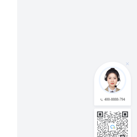
。
400-8888-794