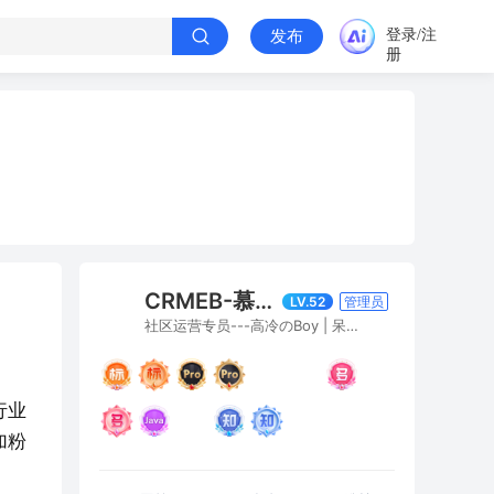
登录/注
发布
册
CRMEB-慕白寒窗雪
LV.52
管理员
社区运营专员---高冷のBoy | 呆萌のGirl
行业
加粉