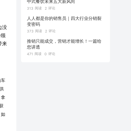
中式餐饮未来五大新风向
阅读
评论
313
2
人人都是你的销售员｜四大行业分销裂
变密码
边没
阅读
评论
373
2
的领
推销只能成交，营销才能增长！一篇给
带来
您讲透
阅读
评论
471
0
山车
供
，拿
获
，如