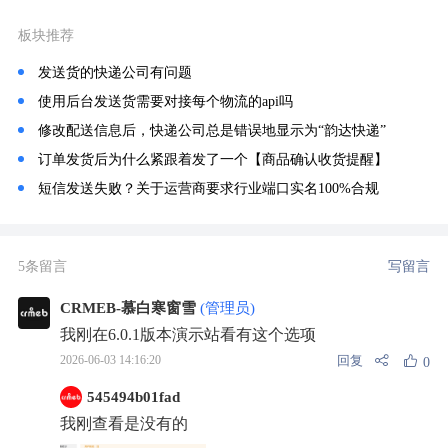
板块推荐
发送货的快递公司有问题
使用后台发送货需要对接每个物流的api吗
修改配送信息后，快递公司总是错误地显示为“韵达快递”
订单发货后为什么紧跟着发了一个【商品确认收货提醒】
短信发送失败？关于运营商要求行业端口实名100%合规
5条留言
写留言
CRMEB-慕白寒窗雪
(管理员)
我刚在6.0.1版本演示站看有这个选项
回复
2026-06-03 14:16:20
0
545494b01fad
我刚查看是没有的