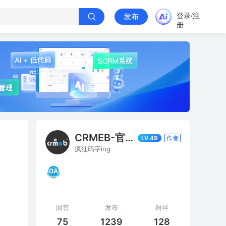
登录/注
发布
册
CRMEB-官方发布
LV.49
作者
疯狂码字ing
回答
发布
粉丝
75
1239
128