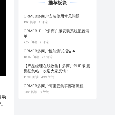
推荐板块
CRMEB多商户安装使用常见问题
阅读
评论
19k
1
CRMEB-PHP多商户版安装系统配置清
单
阅读
评论
7.2k
2
CRMEB多商户性能测试报告🔥
阅读
评论
10.8k
27
【产品经理在线收集】多商户PHP版 意
见征集帖，欢迎大家反馈！
阅读
评论
11.3k
439
CRMEB多商户阿里云集群部署流程
阅读
评论
6.8k
3
自动
行。