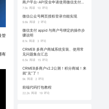
商户平台-API安全申请使用微信支付公
钥
阅读
评论
7.5k
10
微信公众号网页授权登录功能实现
阅读
评论
9.6k
2
微信支付 appid 与商户号绑定的操作步
骤说明
级管
阅读
评论
8.1k
3
CRMEB 多商户商城系统安装、使用常
拥有
见问题集合汇总
阅读
评论
6.5k
15
CRMEB多商户v2.2公测！积分商城！来
就“兑”了！
阅读
评论
9k
2
前端代码打包教程
阅读
评论
22.2k
19