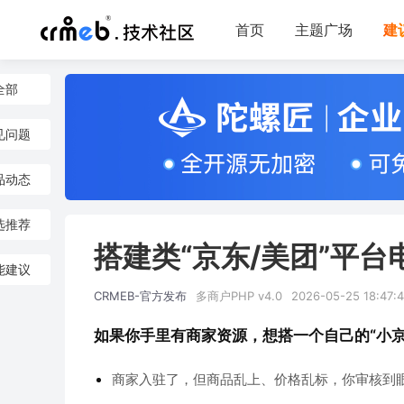
首页
主题广场
建
全部
见问题
品动态
选推荐
搭建类“京东/美团”平
能建议
CRMEB-官方发布
多商户PHP v4.0
2026-05-25 18:47:
如果你手里有商家资源，想搭一个自己的“小京
商家入驻了，但商品乱上、价格乱标，你审核到