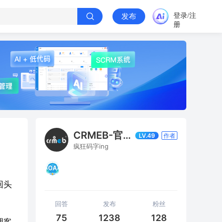
登录/注
发布
册
CRMEB-官方发布
LV.49
作者
疯狂码字ing
回头
回答
发布
粉丝
75
1238
128