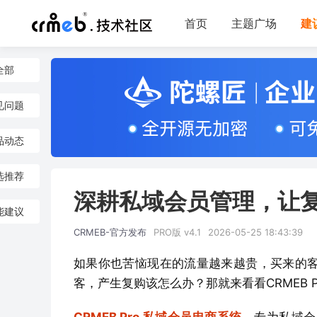
首页
主题广场
建
全部
见问题
品动态
选推荐
深耕私域会员管理，让复
能建议
CRMEB-官方发布
PRO版 v4.1
2026-05-25 18:43:39
如果你也苦恼现在的流量越来越贵，买来的
客，产生复购该怎么办？那就来看看CRMEB 