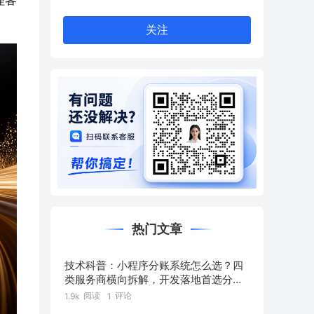
理客
关注
热门文章
技术科普：小程序分账系统怎么选？四
类服务商横向拆解，开发落地首选分账
链
阅读
评论
1.9k
1