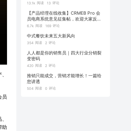
阅读
评论
13.1k
13
【产品经理在线收集】CRMEB Pro 会
员电商系统意见征集帖，欢迎大家反
馈！
阅读
评论
6.7k
169
中式餐饮未来五大新风向
阅读
评论
354
2
人人都是你的销售员｜四大行业分销裂
变密码
阅读
评论
420
2
产、
推销只能成交，营销才能增长！一篇给
您讲透
阅读
评论
504
0
会员
品、
帮助