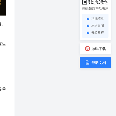
扫码领取产品资料
功能清单
券、
思维导图
安装教程
据告
源码下载
帮助文档
客单