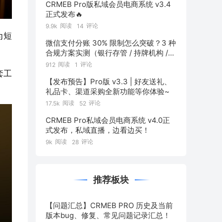
CRMEB Pro版私域会员电商系统 v3.4
正式发布🔥
阅读
评论
9.9k
14
为短
微信支付分账 30% 限制怎么突破？3 种
合规方案实测（银行存管 / 持牌机构 /
混合通道对比）
阅读
评论
912
1
套工
【发布预告】Pro版 v3.3 | 好友送礼、
礼品卡、渠道采购全新功能等你体验~
阅读
评论
17.5k
52
CRMEB Pro私域会员电商系统 v4.0正
式发布，私域直播，边看边买！
阅读
评论
9k
28
推荐板块
【问题汇总】CRMEB PRO 历史及当前
版本bug、修复、常见问题记录汇总！