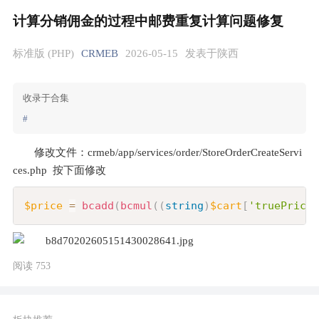
计算分销佣金的过程中邮费重复计算问题修复
标准版 (PHP)
CRMEB
2026-05-15
发表于陕西
收录于合集
#
修改文件：crmeb/app/services/order/StoreOrderCreateServi
ces.php  按下面修改
Copy
$price
=
bcadd
(
bcmul
(
(
string
)
$cart
[
'truePrice'
阅读 753