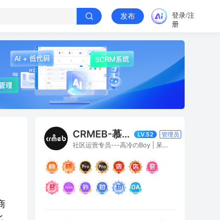
登录/注
发布
册
CRMEB-慕白寒窗雪
LV.52
管理员
社区运营专员---高冷のBoy | 呆萌のGirl
商
此