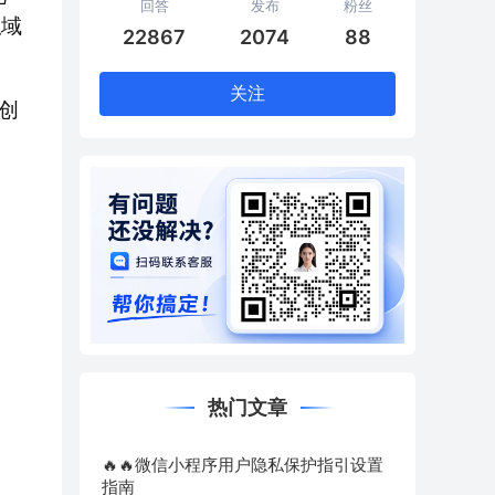
回答
发布
粉丝
私域
22867
2074
88
关注
创
。
热门文章
🔥🔥微信小程序用户隐私保护指引设置
指南