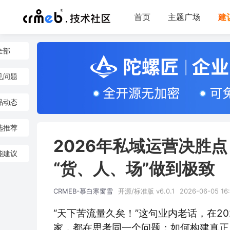
首页
主题广场
建
全部
见问题
品动态
选推荐
2026年私域运营决胜点
能建议
“货、人、场”做到极致
CRMEB-慕白寒窗雪
开源/标准版 v6.0.1
2026-06-05 16
“天下苦流量久矣！”这句业内老话，在2
家，都在思考同一个问题：如何构建真正