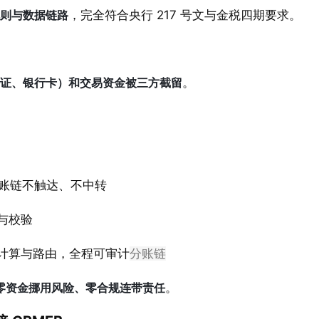
则与数据链路
，完全符合央行 217 号文与金税四期要求。
证、银行卡）和交易资金被三方截留
。
账链不触达、不中转
与校验
计算与路由，全程可审计
分账链
零资金挪用风险、零合规连带责任
。