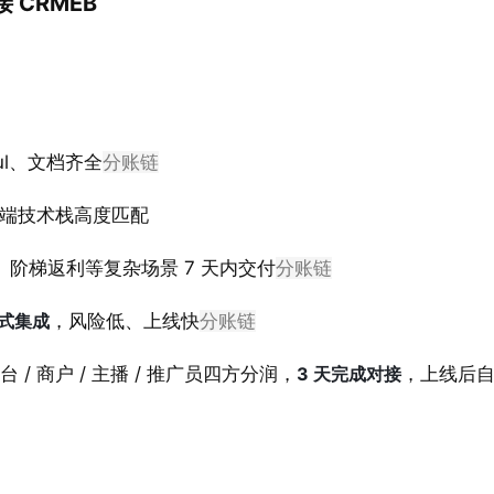
 CRMEB
ful、文档齐全
分账链
 后端技术栈高度匹配
、阶梯返利等复杂场景 7 天内交付
分账链
式集成
，风险低、上线快
分账链
/ 商户 / 主播 / 推广员四方分润，
3 天完成对接
，上线后