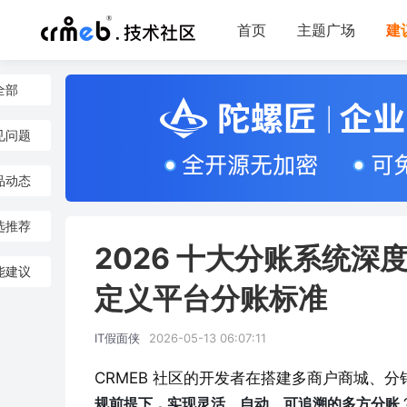
首页
主题广场
建
全部
见问题
品动态
选推荐
2026 十大分账系统
能建议
定义平台分账标准
IT假面侠
2026-05-13 06:07:11
CRMEB 社区的开发者在搭建多商户商城、
规前提下，实现灵活、自动、可追溯的多方分账