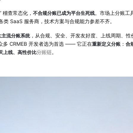
” 稽查常态化，
不合规分账已成为平台生死线
。市场上分账工
各类 SaaS 服务商，技术方案与合规能力参差不齐。
十大主流分账系统
，从合规、安全、开发友好度、上线周期、性
众多 CRMEB 开发者选为首选 —— 它正在
重新定义分账
：
合
 天上线、高性价比
分账链
。