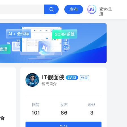
登录/注
发布
册
IT假面侠
LV.13
作者
暂无简介
回答
发布
粉丝
101
86
3
合