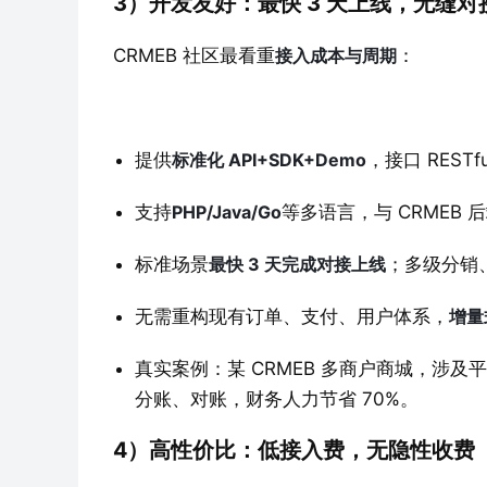
3）开发友好：最快 3 天上线，无缝对接
CRMEB 社区最看重
接入成本与周期
：
提供
标准化 API+SDK+Demo
，接口 REST
支持
PHP/Java/Go
等多语言，与 CRMEB
标准场景
最快 3 天完成对接上线
；多级分销
无需重构现有订单、支付、用户体系，
增量
真实案例：某 CRMEB 多商户商城，涉及平台 
分账、对账，财务人力节省 70%。
4）高性价比：低接入费，无隐性收费