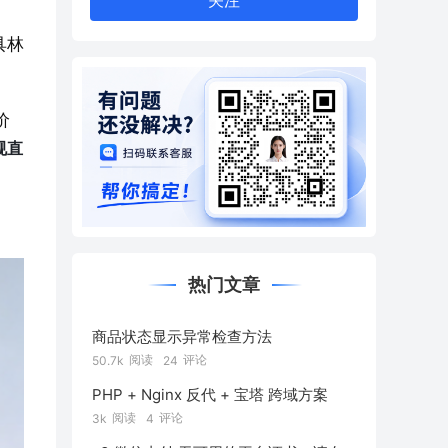
关注
具林
价
规直
热门文章
商品状态显示异常检查方法
阅读
评论
50.7k
24
PHP + Nginx 反代 + 宝塔 跨域方案
阅读
评论
3k
4