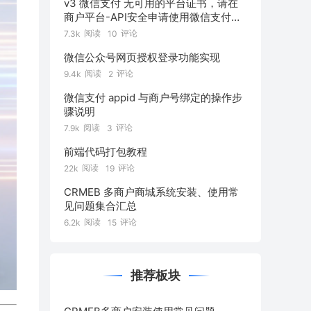
v3 微信支付 无可用的平台证书，请在
商户平台-API安全申请使用微信支付公
钥
阅读
评论
7.3k
10
微信公众号网页授权登录功能实现
阅读
评论
9.4k
2
微信支付 appid 与商户号绑定的操作步
骤说明
阅读
评论
7.9k
3
前端代码打包教程
阅读
评论
22k
19
CRMEB 多商户商城系统安装、使用常
见问题集合汇总
阅读
评论
6.2k
15
推荐板块