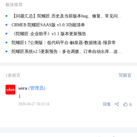
板块推荐
【问题汇总】陀螺匠 历史及当前版本bug、修复、常见问题记录汇总！
CRMEB 陀螺匠SAAS版 v1.0.3功能清单
《陀螺匠·企业助手》v1.1 版本更新预告
陀螺匠1.7公测版：低代码平台-触发器-数据推送-报异常
陀螺匠系统v2.5更新预告：多仓调拨、订单自动出库…这个仓储管理太硬核了！
1条留言
写留言
sora
(管理员)
1
回复
2026-04-27 10:22:24
0