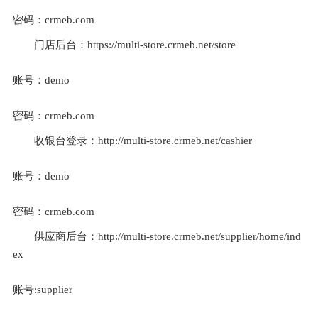
密码：crmeb.com
门店后台：https://multi-store.crmeb.net/store
账号：demo
密码：crmeb.com
收银台登录：http://multi-store.crmeb.net/cashier
账号：demo
密码：crmeb.com
供应商后台：http://multi-store.crmeb.net/supplier/home/ind
ex
账号:supplier