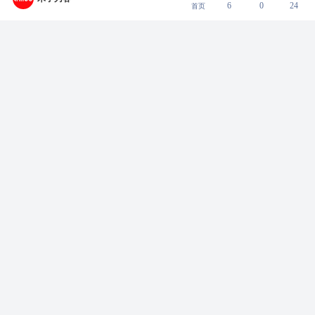
比如呢
6
0
24
首页
回复
2022-09-25 16:41:34
0
DoWhile
用户添加新位置的时候，选好定位，但是不能显示已
选好的位置
回复
2022-09-24 12:15:04
0
木子刀客
首页的组件，会显示一部分地址信息
回复
2022-10-08 10:29:38
0
许华
电脑网页版测试首页，切换顶部的TAB后，下拉查看