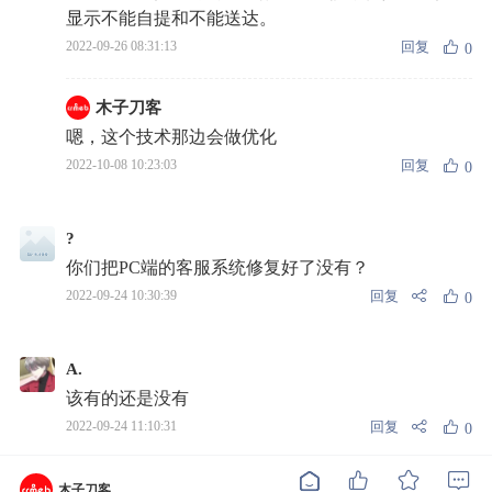
显示不能自提和不能送达。
回复
2022-09-26 08:31:13
0
木子刀客
嗯，这个技术那边会做优化
回复
2022-10-08 10:23:03
0
?
你们把PC端的客服系统修复好了没有？
回复
2022-09-24 10:30:39
0
A.
该有的还是没有
回复
2022-09-24 11:10:31
0
手可摘星陳
木子刀客