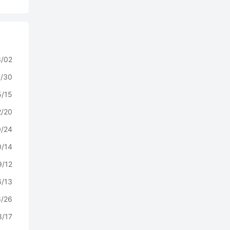
3/02
0/30
5/15
2/20
0/24
0/14
9/12
6/13
6/26
8/17