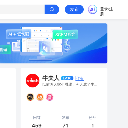
登录/注
发布
册
牛夫人
LV.10
作者
以前叫人家小甜甜，今天成了牛夫人
回答
发布
粉丝
459
71
1