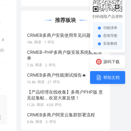
扫码领取产品资料
推荐板块
复
功能清单
CRMEB多商户安装使用常见问题
思维导图
#
阅读
评论
19k
1
安装教程
您的
CRMEB-PHP多商户版安装系统配置清
单
源码下载
阅读
评论
7.2k
2
CRMEB多商户性能测试报告🔥
帮助文档
阅读
评论
10.8k
27
复
【产品经理在线收集】多商户PHP版 意
见征集帖，欢迎大家反馈！
阅读
评论
11.2k
439
CRMEB多商户阿里云集群部署流程
复
阅读
评论
6.8k
3