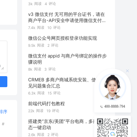
阅读
评论
3k
4
v3 微信支付 无可用的平台证书，请在
商户平台-API安全申请使用微信支付公
钥
阅读
评论
7.4k
10
微信公众号网页授权登录功能实现
阅读
评论
9.5k
2
微信支付 appid 与商户号绑定的操作步
骤说明
0
阅读
评论
8k
3
CRMEB 多商户商城系统安装、使用常
见问题集合汇总
阅读
评论
6.3k
15
前端代码打包教程
400-8888-794
阅读
评论
22k
19
排序
搭建类“京东/美团”平台电商，多商户生
#
态一键启动
阅读
评论
2.6k
2