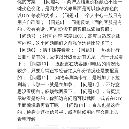
优的方案； 【问题4】：商户店铺里价格颜色不随一
键变色变化，是因为在装修里面是可以修改颜色的，
以DIY 修改的为准； 【问题5】：个人中心一般只有
用户自己看； 【问题6】：问题反馈上面的客服是有
的，没有的话，可能你没开启客服或添加客服；
【问题7】：社区 内容 宽度100%，高度自适应会裁
剪内容，这个问题咱们之前私信沟通比较多了；
【问题8】：清下缓存看看； 【问题9】：热卖排行
公测时是有的，应该跟升级更新有关系，周一开发看
下； 【问题10】：没配置在线客服和电话的情况比
较少，只要店铺正常经营绝大部分情况还是要配置
的； 【问题11】：购物车刷新卡顿，是增加了下拉
刷新，卡那一下就是在加载； 【问题12】：不好意
思没看明白，麻烦截图看下； 【问题13】：首页演
示站看是好的，你那边有问题可以截图，或者在DIY
里面编辑后再看下呢； 【问题14】：京东也是这样
的，通栏会遮挡信号栏，或有时候图内容会跑上去，
希望理解；