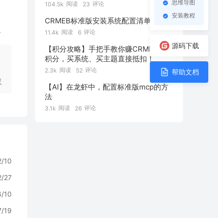
思维导图
阅读
评论
104.5k
23
安装教程
CRMEB标准版安装系统配置清单
复
阅读
评论
11.4k
6
源码下载
【积分攻略】手把手教你赚CRMEB社区
积分，买系统、买主题直接抵扣！
阅读
评论
2.3k
52
帮助文档
复
【AI】在龙虾中，配置标准版mcp的方
法
阅读
评论
3.1k
26
2/10
2/27
6/10
7/19