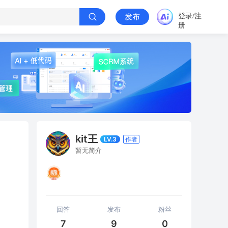
登录/注
发布
册
kit王
LV.3
作者
暂无简介
回答
发布
粉丝
7
9
0