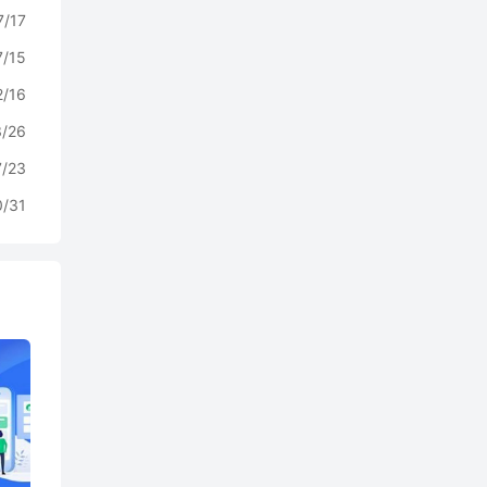
7/17
7/15
2/16
3/26
7/23
0/31