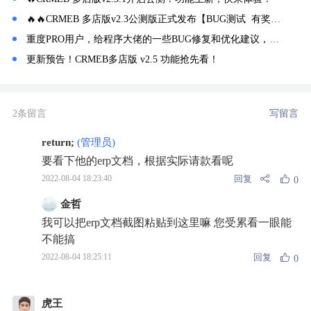
🔥🔥CRMEB 多店版v2.3公测版正式发布【BUG测试 有奖悬赏】
重度PRO用户，给程序大佬的一些BUG修复和优化建议，感谢
更新预告！CRMEB多店版 v2.5 功能抢先看！
2条留言
写留言
return;
(管理员)
要看下他的erp文档，根据实际请款看呢
回复
2022-08-04 18:23:40
0
金哲
我可以把erp文档截图粘贴到这里嘛 您受累看一眼能
不能搞
回复
2022-08-04 18:25:11
0
虎王