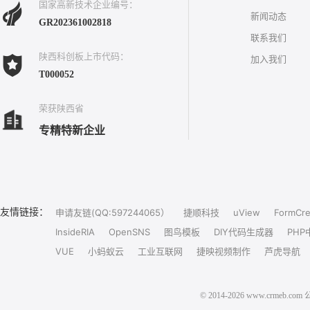
国家高新技术企业编号：
新闻动态
GR202361002818
联系我们
陕西科创板上市代码：
加入我们
T000052
荣获陕西省
专精特新企业
友情链接：
申请友链(QQ:597244065）
捷顺科技
uView
FormCre
InsideRIA
OpenSNS
图鸟模板
DIY代码生成器
PHP
VUE
小蚂蚁云
工业互联网
捷映视频制作
芦虎导航
© 2014-2026 www.crm