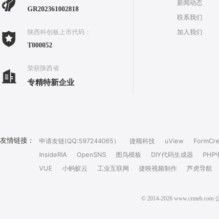
新闻动态
GR202361002818
联系我们
加入我们
陕西科创板上市代码：
T000052
荣获陕西省
专精特新企业
友情链接：
申请友链(QQ:597244065）
捷顺科技
uView
FormCre
InsideRIA
OpenSNS
图鸟模板
DIY代码生成器
PHP
VUE
小蚂蚁云
工业互联网
捷映视频制作
芦虎导航
© 2014-2026 www.crm