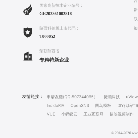
合
国家高新技术企业编号：
新
GR202361002818
联
加
陕西科创板上市代码：
T000052
荣获陕西省
专精特新企业
友情链接：
申请友链(QQ:597244065）
捷顺科技
uView
InsideRIA
OpenSNS
图鸟模板
DIY代码生
VUE
小蚂蚁云
工业互联网
捷映视频制作
© 2014-202