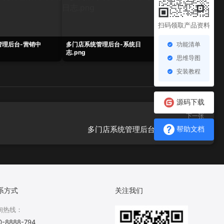
扫码领取产品资料
功能清单
管理后台-营销中
多门店系统管理后台-系统日
多门店系统管理后台-
志.png
表.png
思维导图
安装教程
源码下载
下一张
多门店系统管理后台-用户设置.png
帮助文档
系方式
关注我们
询热线：
0-8888-794