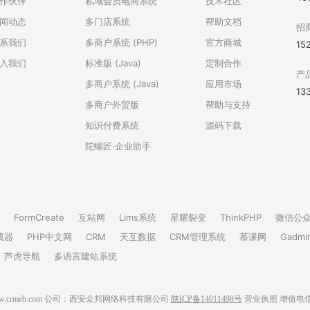
作伙伴
私域会员电商系统
技术社区
闻动态
多门店系统
帮助文档
招
系我们
多商户系统 (PHP)
官方商城
15
入我们
标准版 (Java)
定制合作
产
多商户系统 (Java)
应用市场
13
多商户外贸版
帮助与支持
知识付费系统
源码下载
陀螺匠·企业助手
FormCreate
互站网
Lims系统
星耀裂变
ThinkPHP
微信公
成器
PHP中文网
CRM
天互数据
CRM管理系统
慕课网
Gadmi
芦虎导航
多语言建站系统
6 www.crmeb.com 公司：西安众邦网络科技有限公司
陕ICP备14011498号
营业执照
增值电