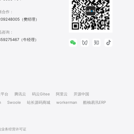
商合作：
209248005（樊经理）
品咨询：
359275467（牛经理）
众平台
腾讯云
码云Gitee
阿里云
开源中国
n
Swoole
站长源码商城
workerman
酷柚易汛ERP
信业务经营许可证