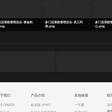
门店系统管理后台-资金积
多门店系统管理后台-员工列
多门店系统
png
表.png
心.png
于我们
产品介绍
其他链接
联
于CRMEB
标准版 (PHP)
一号通
咨
40