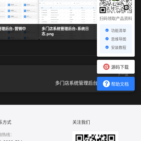
扫码领取产品资料
管理后台-营销中
多门店系统管理后台-系统日
多门店系统管理后台-
功能清单
志.png
表.png
思维导图
安装教程
源码下载
下一张
多门店系统管理后台-消息设置.png
帮助文档
系方式
关注我们
询热线：