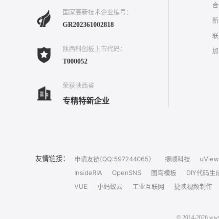
合
国家高新技术企业编号：
新
GR202361002818
联
陕西科创板上市代码：
加
T000052
荣获陕西省
专精特新企业
友情链接：
申请友链(QQ:597244065）
捷顺科技
uView
InsideRIA
OpenSNS
图鸟模板
DIY代码生
VUE
小蚂蚁云
工业互联网
捷映视频制作
© 2014-202