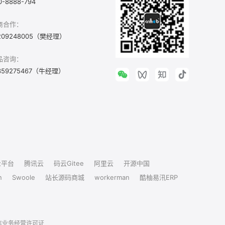
0-8888-794
商合作：
209248005（樊经理）
品咨询：
359275467（牛经理）
众平台
腾讯云
码云Gitee
阿里云
开源中国
n
Swoole
站长源码商城
workerman
酷柚易汛ERP
信业务经营许可证