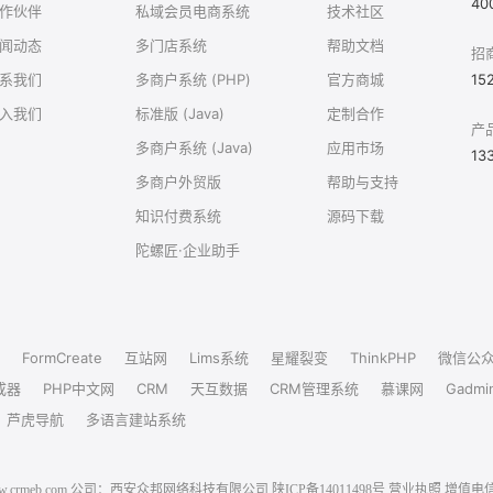
40
作伙伴
私域会员电商系统
技术社区
闻动态
多门店系统
帮助文档
招
系我们
多商户系统 (PHP)
官方商城
15
入我们
标准版 (Java)
定制合作
产
多商户系统 (Java)
应用市场
13
多商户外贸版
帮助与支持
知识付费系统
源码下载
陀螺匠·企业助手
FormCreate
互站网
Lims系统
星耀裂变
ThinkPHP
微信公
成器
PHP中文网
CRM
天互数据
CRM管理系统
慕课网
Gadmi
芦虎导航
多语言建站系统
6 www.crmeb.com 公司：西安众邦网络科技有限公司
陕ICP备14011498号
营业执照
增值电