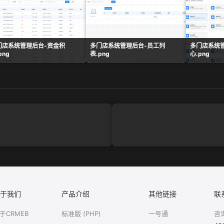
门店系统管理后台-资金积
多门店系统管理后台-员工列
多门店系统
png
表.png
心.png
于我们
产品介绍
其他链接
联
于CRMEB
标准版 (PHP)
一号通
咨