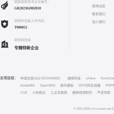
国家高新技术企业编号：
新闻动态
GR202361002818
联系我们
陕西科创板上市代码：
加入我们
T000052
荣获陕西省
专精特新企业
友情链接：
申请友链(QQ:597244065）
捷顺科技
uView
FormCre
InsideRIA
OpenSNS
图鸟模板
DIY代码生成器
PHP
VUE
小蚂蚁云
工业互联网
捷映视频制作
芦虎导航
© 2014-2026 www.crm