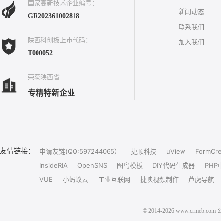
国家高新技术企业编号：
新闻动态
GR202361002818
联系我们
陕西科创板上市代码：
加入我们
T000052
荣获陕西省
专精特新企业
友情链接：
申请友链(QQ:597244065）
捷顺科技
uView
FormCre
InsideRIA
OpenSNS
图鸟模板
DIY代码生成器
PHP
VUE
小蚂蚁云
工业互联网
捷映视频制作
芦虎导航
© 2014-2026 www.crm